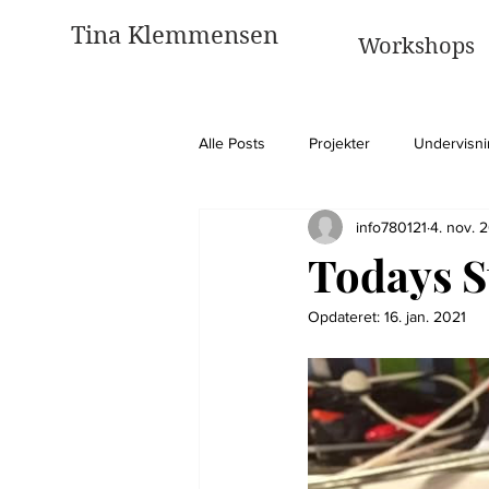
Tina Klemmensen
Workshops
Alle Posts
Projekter
Undervisn
info780121
4. nov. 
U.N Sustainable Goals
Illustrat
Todays S
Opdateret:
16. jan. 2021