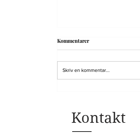
Kommentarer
Skriv en kommentar...
Film til Min kunst mine
superkræfter
Kontakt