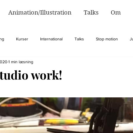
Animation/Illustration
Talks
Om
ing
Kurser
International
Talks
Stop motion
J
2020
1 min læsning
ion
tudio work!