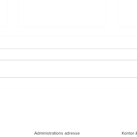
I Er
Online kursus i kreativitet –
kommer snart!
Administrations adresse
Kontor 