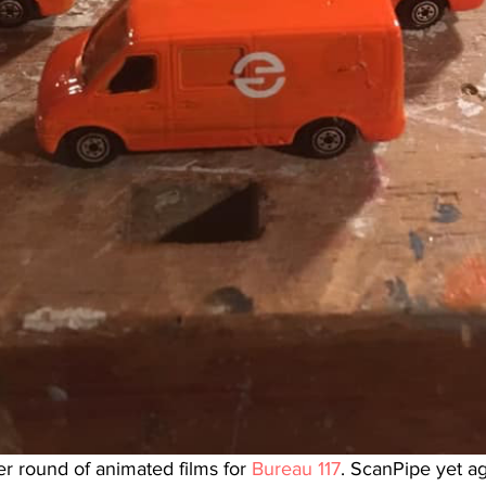
r round of animated films for 
Bureau 117
. ScanPipe yet ag