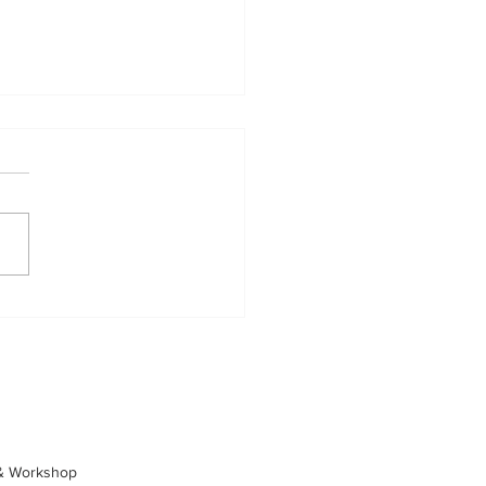
hvervsmagasinet Bizz up
& Workshop