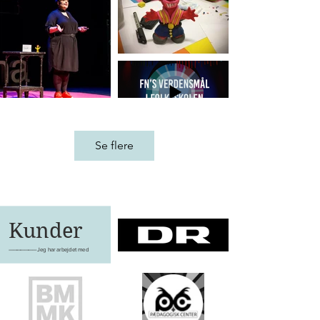
Se flere
Skal vi tage
en kop kaffe?
Jeg kommer gerne
forbi og viser, hvad
det hele handler om.
————————————
Ring 29 82 04 51
Kunder
———————
Jeg har arbejdet med